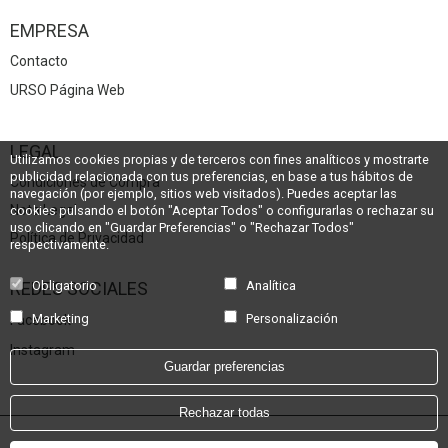
EMPRESA
Contacto
URSO Página Web
LEGAL
Utilizamos cookies propias y de terceros con fines analíticos y mostrarte
publicidad relacionada con tus preferencias, en base a tus hábitos de
Condiciones de Compra
navegación (por ejemplo, sitios web visitados). Puedes aceptar las
Nota Legal
cookies pulsando el botón "Aceptar Todos" o configurarlas o rechazar su
uso clicando en "Guardar Preferencias" o "Rechazar Todos"
Política de Privacidad
respectivamente.
REDES SOCIALES
Obligatorio
Analítica
Marketing
Personalización
Facebook
Instagram
Guardar preferencias
Rechazar todas